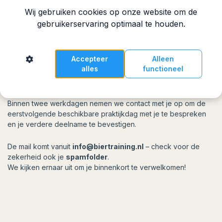
Wij gebruiken cookies op onze website om de
gebruikerservaring optimaal te houden.
Accepteer
Alleen
alles
functioneel
Je hebt je aangemeld voor het SVH Bier 1 Diploma – een hele
mooie stap richting officiële bierkennis!
Binnen twee werkdagen nemen we contact met je op om de
eerstvolgende beschikbare praktijkdag met je te bespreken
en je verdere deelname te bevestigen.
De mail komt vanuit
info@biertraining.nl
– check voor de
zekerheid ook je
spamfolder
.
We kijken ernaar uit om je binnenkort te verwelkomen!