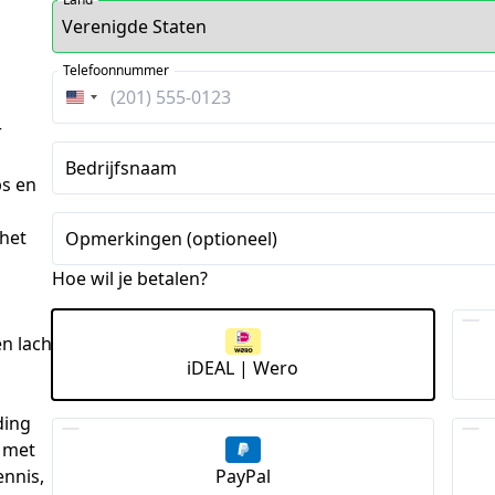
Telefoonnummer
Verenigde
Staten
r
+1
Bedrijfsnaam
ps en
 het
Opmerkingen (optioneel)
Hoe wil je betalen?
en lach
iDEAL | Wero
ing 
 met 
PayPal
nnis, 