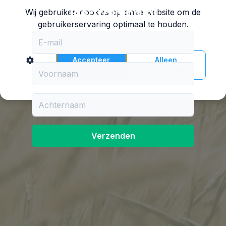
Biertraining.nl
Wij gebruiken cookies op onze website om de
gebruikerservaring optimaal te houden.
E-mail
Accepteer
Alleen
alles
functioneel
Voornaam
Achternaam
Verzenden